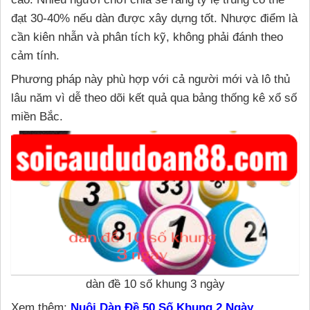
đạt 30-40% nếu dàn được xây dựng tốt. Nhược điểm là
cần kiên nhẫn và phân tích kỹ, không phải đánh theo
cảm tính.
Phương pháp này phù hợp với cả người mới và lô thủ
lâu năm vì dễ theo dõi kết quả qua bảng thống kê xổ số
miền Bắc.
dàn đề 10 số khung 3 ngày
Xem thêm:
Nuôi Dàn Đề 50 Số Khung 2 Ngày