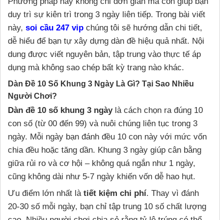
Phương pháp này không chỉ đơn giản mà còn giúp bạn
duy trì sự kiên trì trong 3 ngày liên tiếp. Trong bài viết
này,
soi cầu 247 vip
chúng tôi sẽ hướng dẫn chi tiết,
dễ hiểu để bạn tự xây dựng dàn đề hiệu quả nhất. Nội
dung được viết nguyên bản, tập trung vào thực tế áp
dụng mà không sao chép bất kỳ trang nào khác.
Dàn Đề 10 Số Khung 3 Ngày Là Gì? Tại Sao Nhiều
Người Chơi?
Dàn đề 10 số khung 3 ngày
là cách chọn ra đúng 10
con số (từ 00 đến 99) và nuôi chúng liên tục trong 3
ngày. Mỗi ngày bạn đánh đều 10 con này với mức vốn
chia đều hoặc tăng dần. Khung 3 ngày giúp cân bằng
giữa rủi ro và cơ hội – không quá ngắn như 1 ngày,
cũng không dài như 5-7 ngày khiến vốn dễ hao hụt.
Ưu điểm lớn nhất là
tiết kiệm chi phí
. Thay vì đánh
20-30 số mỗi ngày, bạn chỉ tập trung 10 số chất lượng
cao. Nhiều người chơi chia sẻ rằng tỷ lệ trúng có thể