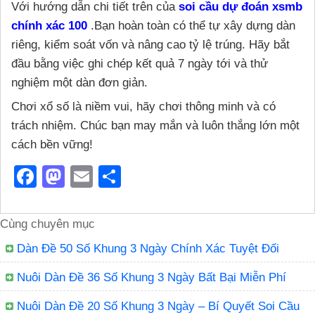
Với hướng dẫn chi tiết trên của
soi cầu dự đoán xsmb
chính xác 100
.Bạn hoàn toàn có thể tự xây dựng dàn
riêng, kiểm soát vốn và nâng cao tỷ lệ trúng. Hãy bắt
đầu bằng việc ghi chép kết quả 7 ngày tới và thử
nghiệm một dàn đơn giản.
Chơi xổ số là niềm vui, hãy chơi thông minh và có
trách nhiệm. Chúc bạn may mắn và luôn thắng lớn một
cách bền vững!
F
M
E
S
a
a
m
h
c
st
ail
ar
Cùng chuyên mục
e
o
e
Dàn Đề 50 Số Khung 3 Ngày Chính Xác Tuyệt Đối
b
d
Nuôi Dàn Đề 36 Số Khung 3 Ngày Bất Bại Miễn Phí
o
o
o
n
Nuôi Dàn Đề 20 Số Khung 3 Ngày – Bí Quyết Soi Cầu