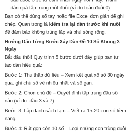
dàn quá tập trung một đuôi (ví dụ toàn đuôi 0).
Bạn có thể dùng sổ tay hoặc file Excel đơn giản để ghi
chép. Quan trọng là
kiểm tra lại dàn trước khi nuôi
để đảm bảo không trùng lặp và phủ sóng rộng.
Hướng Dẫn Từng Bước Xây Dàn Đề 10 Số Khung 3
Ngày
Bắt đầu thôi! Quy trình 5 bước dưới đây giúp bạn tự
tạo dàn hiệu quả:
Bước 1: Thu thập dữ liệu – Xem kết quả xổ số 30 ngày
qua, ghi chú số về nhiều nhất và số gan.
Bước 2: Chọn chủ đề – Quyết định tập trung đầu số
nào (ví dụ: đầu 3 và 7).
Bước 3: Lập danh sách tạm – Viết ra 15-20 con số tiềm
năng.
Bước 4: Rút gọn còn 10 số – Loại những con trùng đuôi