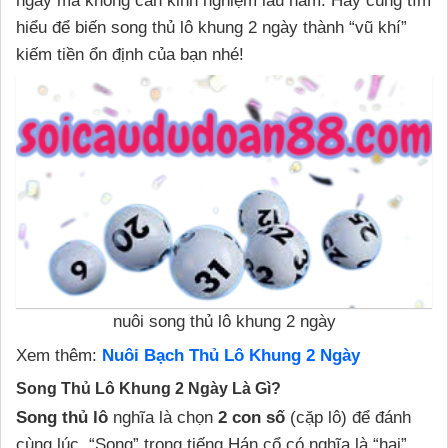
ngay mà không cần kinh nghiệm lâu năm. Hãy cùng tìm
hiểu để biến song thủ lô khung 2 ngày thành “vũ khí”
kiếm tiền ổn định của bạn nhé!
nuôi song thủ lô khung 2 ngày
Xem thêm:
Nuôi Bạch Thủ Lô Khung 2 Ngày
Song Thủ Lô Khung 2 Ngày Là Gì?
Song thủ lô
nghĩa là chọn
2 con số
(cặp lô) để đánh
cùng lúc. “Song” trong tiếng Hán cổ có nghĩa là “hai”.