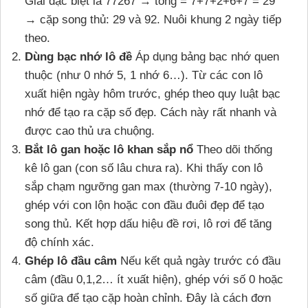
Giải đặc biệt là 77267 → tổng = 7+7+2+6+7 = 29
→ cặp song thủ: 29 và 92. Nuôi khung 2 ngày tiếp
theo.
Dùng bạc nhớ lô đề
Áp dụng bảng bạc nhớ quen
thuộc (như 0 nhớ 5, 1 nhớ 6…). Từ các con lô
xuất hiện ngày hôm trước, ghép theo quy luật bạc
nhớ để tạo ra cặp số đẹp. Cách này rất nhanh và
được cao thủ ưa chuộng.
Bắt lô gan hoặc lô khan sắp nổ
Theo dõi thống
kê lô gan (con số lâu chưa ra). Khi thấy con lô
sắp chạm ngưỡng gan max (thường 7-10 ngày),
ghép với con lộn hoặc con đầu đuôi đẹp để tạo
song thủ. Kết hợp dấu hiệu đề rơi, lô rơi để tăng
độ chính xác.
Ghép lô đầu câm
Nếu kết quả ngày trước có đầu
câm (đầu 0,1,2… ít xuất hiện), ghép với số 0 hoặc
số giữa để tạo cặp hoàn chỉnh. Đây là cách đơn