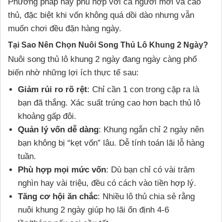
Phương pháp này phù hợp với cả người mới và cao
thủ, đặc biệt khi vốn không quá dồi dào nhưng vẫn
muốn chơi đều đặn hàng ngày.
Tại Sao Nên Chọn Nuôi Song Thủ Lô Khung 2 Ngày?
Nuôi song thủ lô khung 2 ngày đang ngày càng phổ
biến nhờ những lợi ích thực tế sau:
Giảm rủi ro rõ rệt
: Chỉ cần 1 con trong cặp ra là
bạn đã thắng. Xác suất trúng cao hơn bạch thủ lô
khoảng gấp đôi.
Quản lý vốn dễ dàng
: Khung ngắn chỉ 2 ngày nên
bạn không bị “kẹt vốn” lâu. Dễ tính toán lãi lỗ hàng
tuần.
Phù hợp mọi mức vốn
: Dù bạn chỉ có vài trăm
nghìn hay vài triệu, đều có cách vào tiền hợp lý.
Tăng cơ hội ăn chắc
: Nhiều lô thủ chia sẻ rằng
nuôi khung 2 ngày giúp họ lãi ổn định 4-6