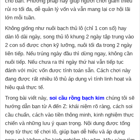
cho bạn. Phương pháp này giúp người chơi giảm thiểu
rủi ro tối đa, dễ quản lý vốn và vẫn mang lại cơ hội lãi
lớn mỗi tuần.
Không giống như nuôi bạch thủ lô (chỉ 1 con số) hay
dàn lô dài ngày, song thủ lô khung 2 ngày tập trung vào
2 con số được chọn kỹ lưỡng, nuôi tối đa trong 2 ngày
liên tiếp. Nếu trúng ngày đầu thì dừng ngay, không cần
nuôi tiếp. Nếu chưa ra thì ngày thứ hai vẫn tiếp tục
đánh với mức vốn được tính toán sẵn. Cách chơi này
đang được rất nhiều lô thủ áp dụng vì tính linh hoạt và
hiệu quả thực tế.
Trong bài viết này,
soi cầu rồng bạch kim
chúng tôi sẽ
hướng dẫn bạn từ A đến Z: khái niệm rõ ràng, cách soi
cầu chuẩn, cách vào tiền thông minh, kinh nghiệm thực
chiến và những lưu ý quan trọng. Nội dung được tổng
hợp từ thực tế chơi lô, giúp bạn dễ hiểu và áp dụng