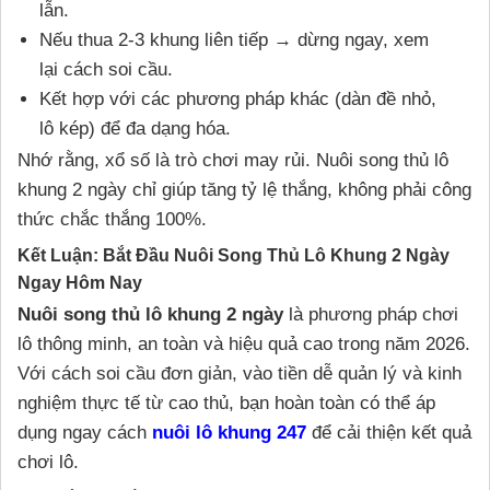
lẫn.
Nếu thua 2-3 khung liên tiếp → dừng ngay, xem
lại cách soi cầu.
Kết hợp với các phương pháp khác (dàn đề nhỏ,
lô kép) để đa dạng hóa.
Nhớ rằng, xổ số là trò chơi may rủi. Nuôi song thủ lô
khung 2 ngày chỉ giúp tăng tỷ lệ thắng, không phải công
thức chắc thắng 100%.
Kết Luận: Bắt Đầu Nuôi Song Thủ Lô Khung 2 Ngày
Ngay Hôm Nay
Nuôi song thủ lô khung 2 ngày
là phương pháp chơi
lô thông minh, an toàn và hiệu quả cao trong năm 2026.
Với cách soi cầu đơn giản, vào tiền dễ quản lý và kinh
nghiệm thực tế từ cao thủ, bạn hoàn toàn có thể áp
dụng ngay cách
nuôi lô khung 247
để cải thiện kết quả
chơi lô.