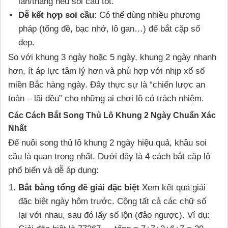
lần/tháng nếu soi cầu tốt.
Dễ kết hợp soi cầu
: Có thể dùng nhiều phương
pháp (tổng đề, bạc nhớ, lô gan…) để bắt cặp số
đẹp.
So với khung 3 ngày hoặc 5 ngày, khung 2 ngày nhanh
hơn, ít áp lực tâm lý hơn và phù hợp với nhịp xổ số
miền Bắc hàng ngày. Đây thực sự là “chiến lược an
toàn – lãi đều” cho những ai chơi lô có trách nhiệm.
Các Cách Bắt Song Thủ Lô Khung 2 Ngày Chuẩn Xác
Nhất
Để nuôi song thủ lô khung 2 ngày hiệu quả, khâu soi
cầu là quan trọng nhất. Dưới đây là 4 cách bắt cặp lô
phổ biến và dễ áp dụng:
Bắt bằng tổng đề giải đặc biệt
Xem kết quả giải
đặc biệt ngày hôm trước. Cộng tất cả các chữ số
lại với nhau, sau đó lấy số lộn (đảo ngược). Ví dụ: