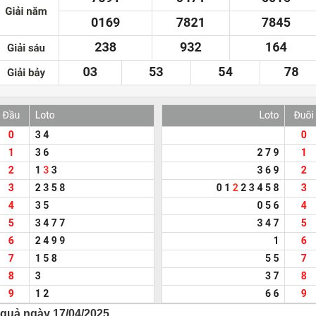
t quả ngày 17/04/2025