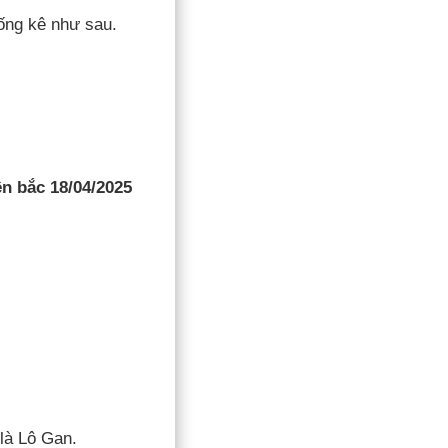
hống kê như sau.
ền bắc 18/04/2025
 là Lô Gan.