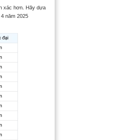
nh xác hơn. Hãy dựa
g 4 năm 2025