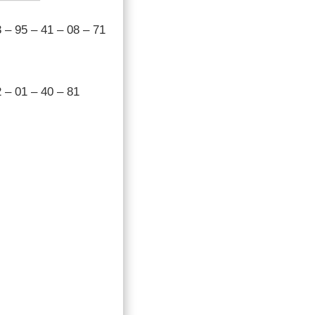
3 – 95 – 41 – 08 – 71
2 – 01 – 40 – 81