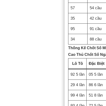
57
54 cầu
35
42 cầu
95
91 cầu
34
88 cầu
Thống Kế Chốt Số M
Cao Thủ Chốt Số Ngà
Lô Tô
Đặc Biệt
92 5 lần
05 5 lần
29 4 lần
86 6 lần
99 4 lần
51 8 lần
93 4 lần
72 5 lần