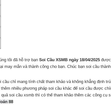
úng tôi đã hỗ trợ bạn
Soi Cầu XSMB ngày 18/04/2025
được 
ại may mắn và thành công cho bạn. Chúc bạn soi cầu thành 
i cầu chỉ mang tính chất tham khảo và không khẳng định tr
g thêm nhiều phương pháp soi cầu khác để soi cầu được ch
 quả soi cầu xsmb thì có thể tham khảo thêm các công cụ s
đoán 88