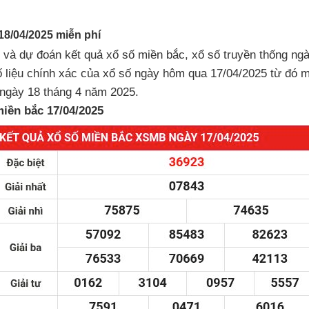
8/04/2025 miễn phí
u và dự đoán kết quả xổ số miền bắc, xổ số truyền thống ngà
ố liệu chính xác của xổ số ngày hôm qua 17/04/2025 từ đó m
 ngày 18 tháng 4 năm 2025.
iền bắc 17/04/2025