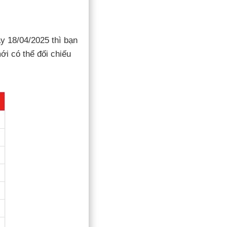
y 18/04/2025 thì bạn
ới có thể đối chiếu