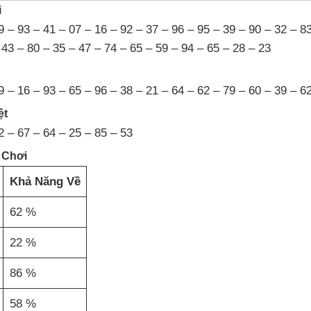
i
9 – 93 – 41 – 07 – 16 – 92 – 37 – 96 – 95 – 39 – 90 – 32 – 8
 43 – 80 – 35 – 47 – 74 – 65 – 59 – 94 – 65 – 28 – 23
9 – 16 – 93 – 65 – 96 – 38 – 21 – 64 – 62 – 79 – 60 – 39 – 6
ệt
2 – 67 – 64 – 25 – 85 – 53
 Chơi
Khả Năng Về
62 %
22 %
86 %
58 %