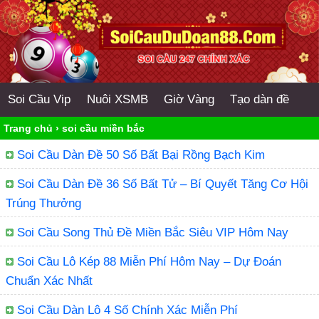
Soi Cầu Vip
Nuôi XSMB
Giờ Vàng
Tạo dàn đề
Trang chủ
›
soi cầu miền bắc
Soi Cầu Dàn Đề 50 Số Bất Bại Rồng Bạch Kim
Soi Cầu Dàn Đề 36 Số Bất Tử – Bí Quyết Tăng Cơ Hội
Trúng Thưởng
Soi Cầu Song Thủ Đề Miền Bắc Siêu VIP Hôm Nay
Soi Cầu Lô Kép 88 Miễn Phí Hôm Nay – Dự Đoán
Chuẩn Xác Nhất
Soi Cầu Dàn Lô 4 Số Chính Xác Miễn Phí