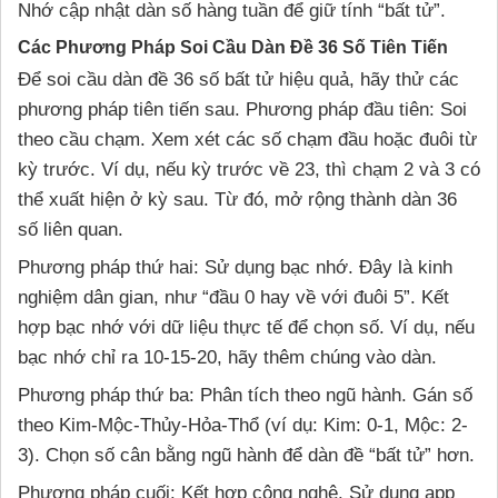
Nhớ cập nhật dàn số hàng tuần để giữ tính “bất tử”.
Các Phương Pháp Soi Cầu Dàn Đề 36 Số Tiên Tiến
Để soi cầu dàn đề 36 số bất tử hiệu quả, hãy thử các
phương pháp tiên tiến sau. Phương pháp đầu tiên: Soi
theo cầu chạm. Xem xét các số chạm đầu hoặc đuôi từ
kỳ trước. Ví dụ, nếu kỳ trước về 23, thì chạm 2 và 3 có
thể xuất hiện ở kỳ sau. Từ đó, mở rộng thành dàn 36
số liên quan.
Phương pháp thứ hai: Sử dụng bạc nhớ. Đây là kinh
nghiệm dân gian, như “đầu 0 hay về với đuôi 5”. Kết
hợp bạc nhớ với dữ liệu thực tế để chọn số. Ví dụ, nếu
bạc nhớ chỉ ra 10-15-20, hãy thêm chúng vào dàn.
Phương pháp thứ ba: Phân tích theo ngũ hành. Gán số
theo Kim-Mộc-Thủy-Hỏa-Thổ (ví dụ: Kim: 0-1, Mộc: 2-
3). Chọn số cân bằng ngũ hành để dàn đề “bất tử” hơn.
Phương pháp cuối: Kết hợp công nghệ. Sử dụng app