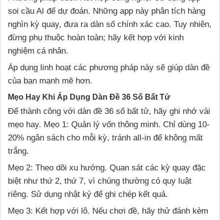
soi cầu AI để dự đoán. Những app này phân tích hàng
nghìn kỳ quay, đưa ra dàn số chính xác cao. Tuy nhiên,
đừng phụ thuộc hoàn toàn; hãy kết hợp với kinh
nghiệm cá nhân.
Áp dụng linh hoạt các phương pháp này sẽ giúp dàn đề
của bạn mạnh mẽ hơn.
Mẹo Hay Khi Áp Dụng Dàn Đề 36 Số Bất Tử
Để thành công với dàn đề 36 số bất tử, hãy ghi nhớ vài
mẹo hay. Mẹo 1: Quản lý vốn thông minh. Chỉ dùng 10-
20% ngân sách cho mỗi kỳ, tránh all-in để không mất
trắng.
Mẹo 2: Theo dõi xu hướng. Quan sát các kỳ quay đặc
biệt như thứ 2, thứ 7, vì chúng thường có quy luật
riêng. Sử dụng nhật ký để ghi chép kết quả.
Mẹo 3: Kết hợp với lô. Nếu chơi đề, hãy thử đánh kèm