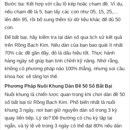
Bước ba: Kết hợp với cầu lô kép hoặc chạm đề. Ví dụ,
nếu chạm đề là 5, bạn lấy các con như 05, 15, 25,…
lên đến 95, rồi bổ sung thêm từ dữ liệu khác để đủ 50
con.
Để bất bại, hãy kiểm tra lại dàn số qua lịch sử kết quả
trên Rồng Bạch Kim. Nếu dàn của bạn bao quát ít nhất
70% các đề gần đây, đó là dấu hiệu tốt. Thực hành
hàng ngày sẽ giúp bạn tinh chỉnh kỹ năng. Nhớ rằng,
không có phương pháp nào 100% thắng, nhưng soi cầu
khoa học sẽ tăng lợi thế.
Phương Pháp Nuôi Khung Dàn Đề 50 Số Bất Bại
Nuôi khung là chiến lược quan trọng khi chơi dàn đề 50
số bất bại từ Rồng Bạch Kim. Phổ biến nhất là nuôi
khung 3 ngày, nơi bạn giữ nguyên dàn số trong 3 kỳ
quay liên tiếp. Lý do? Đề thường có chu kỳ lặp lại
ngắn, và tỷ lệ về trong 3 ngày có thể đạt 80% nếu dàn