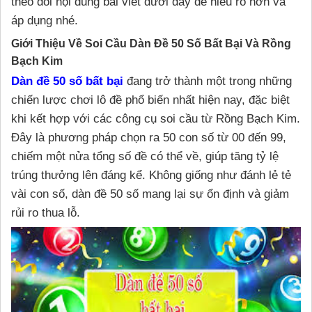
theo dõi nội dung bài viết dưới đây để hiểu rõ hơn và
áp dụng nhé.
Giới Thiệu Về Soi Cầu Dàn Đề 50 Số Bất Bại Và Rồng
Bạch Kim
Dàn đề 50 số bất bại
đang trở thành một trong những
chiến lược chơi lô đề phổ biến nhất hiện nay, đặc biệt
khi kết hợp với các công cụ soi cầu từ Rồng Bạch Kim.
Đây là phương pháp chọn ra 50 con số từ 00 đến 99,
chiếm một nửa tổng số đề có thể về, giúp tăng tỷ lệ
trúng thưởng lên đáng kể. Không giống như đánh lẻ tẻ
vài con số, dàn đề 50 số mang lại sự ổn định và giảm
rủi ro thua lỗ.