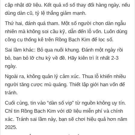
cập nhật dữ liệu. Kết quả xổ số thay đổi hàng ngày, nếu
dùng dàn cũ, tỷ lệ thắng giảm mạnh.
Thứ hai, đánh quá tham. Một số người chọn dàn ngẫu
nhiên mà không soi cầu kỹ, dẫn đến lỗ vốn. Luôn dùng
công cụ thống kê trên Rồng Bạch Kim để lọc số.
Sai lầm khác: Bỏ qua nuôi khung. Đánh một ngày rồi
bỏ, bạn bỏ lỡ chu kỳ về đề. Hãy kiên trì ít nhất 2-3
ngày.
Ngoài ra, không quản lý cảm xúc. Thua lỗ khiến nhiều
người tăng cược mù quáng. Thiết lập giới hạn vốn để
tránh.
Cuối cùng, tin vào “dàn số vip” từ nguồn không uy tín.
Chỉ tin Rồng Bạch Kim với dữ liệu miễn phí và chính
xác. Tránh sai lầm này, bạn sẽ chơi hiệu quả hơn năm
2025.